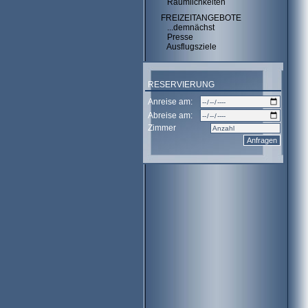
Räumlichkeiten
FREIZEITANGEBOTE
...demnächst
Presse
Ausflugsziele
RESERVIERUNG
Anreise am:
Abreise am:
Zimmer