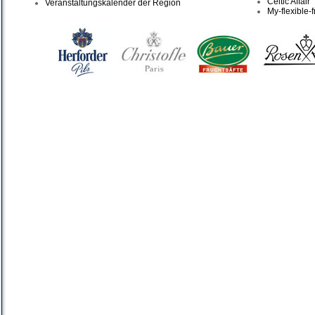
Celtic Affair
Veranstaltungskalender der Region
My-flexible-f