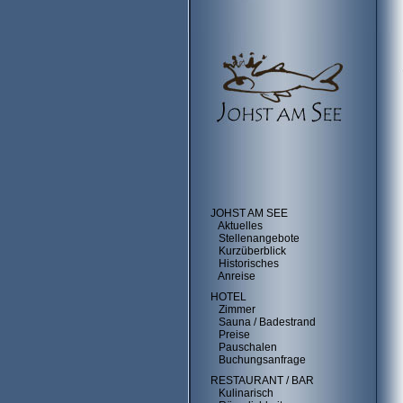
JOHST AM SEE
Aktuelles
Stellenangebote
Kurzüberblick
Historisches
Anreise
HOTEL
Zimmer
Sauna / Badestrand
Preise
Pauschalen
Buchungsanfrage
RESTAURANT / BAR
Kulinarisch