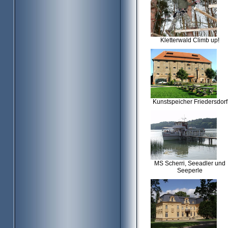
Kletterwald Climb up!
Kunstspeicher Friedersdorf
MS Scherri, Seeadler und
Seeperle