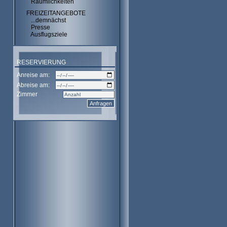
Räumlichkeiten
FREIZEITANGEBOTE
...demnächst
Presse
Ausflugsziele
RESERVIERUNG
Anreise am:
Abreise am:
Zimmer