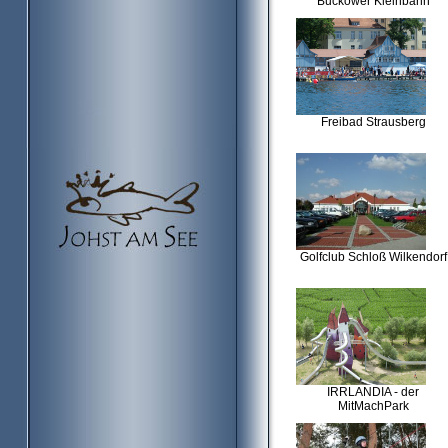
Buckower Kleinbahn
Freibad Strausberg
Golfclub Schloß Wilkendorf
IRRLANDIA - der
MitMachPark