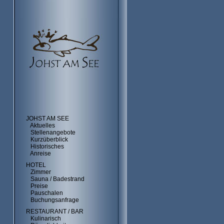
JOHST AM SEE
Aktuelles
Stellenangebote
Kurzüberblick
Historisches
Anreise
HOTEL
Zimmer
Sauna / Badestrand
Preise
Pauschalen
Buchungsanfrage
RESTAURANT / BAR
Kulinarisch