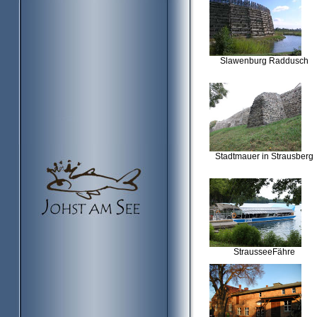
Slawenburg Raddusch
Stadtmauer in Strausberg
StrausseeFähre