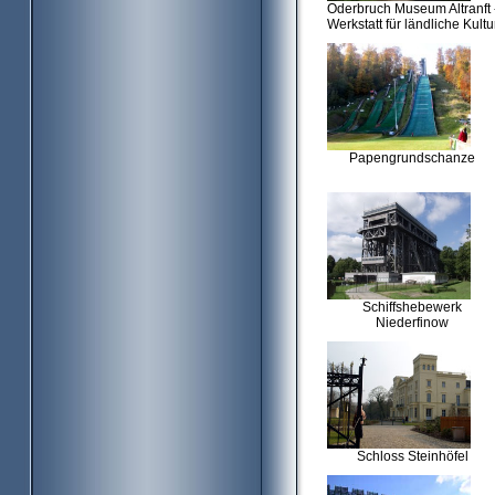
Oderbruch Museum Altranft 
Werkstatt für ländliche Kultu
Papengrundschanze
Schiffshebewerk
Niederfinow
Schloss Steinhöfel