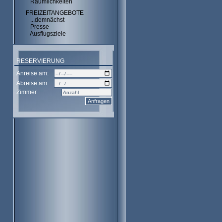
Räumlichkeiten
FREIZEITANGEBOTE
...demnächst
Presse
Ausflugsziele
RESERVIERUNG
Anreise am:
Abreise am:
Zimmer