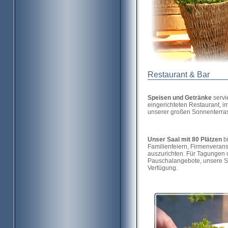
Restaurant & Bar
Speisen und Getränke
servi
eingerichteten Restaurant, 
unserer großen Sonnenterra
Unser Saal mit 80 Plätzen
bi
Familienfeiern, Firmenveran
auszurichten. Für Tagungen 
Pauschalangebote, unsere Se
Verfügung.