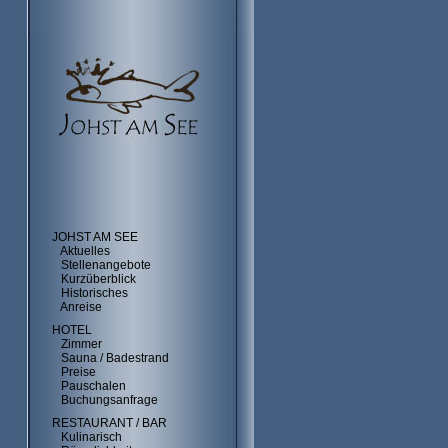
JOHST AM SEE
Aktuelles
Stellenangebote
Kurzüberblick
Historisches
Anreise
HOTEL
Zimmer
Sauna / Badestrand
Preise
Pauschalen
Buchungsanfrage
RESTAURANT / BAR
Kulinarisch