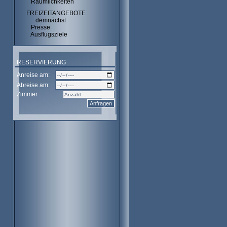
Räumlichkeiten
FREIZEITANGEBOTE
...demnächst
Presse
Ausflugsziele
RESERVIERUNG
Anreise am:
Abreise am:
Zimmer