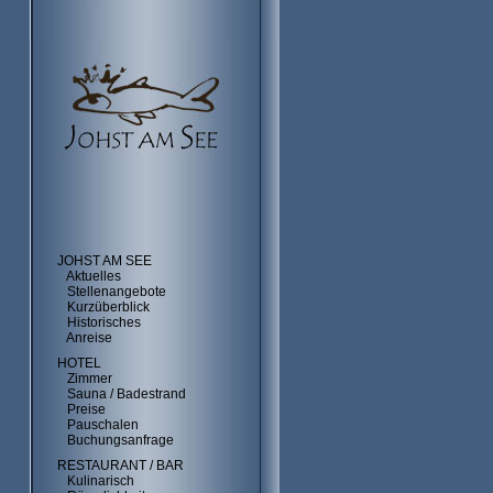
JOHST AM SEE
Aktuelles
Stellenangebote
Kurzüberblick
Historisches
Anreise
HOTEL
Zimmer
Sauna / Badestrand
Preise
Pauschalen
Buchungsanfrage
RESTAURANT / BAR
Kulinarisch