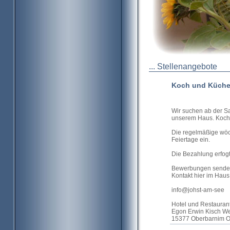
... Stellenangebote
Koch und Küche
Wir suchen ab der Sa
unserem Haus. Koch u
Die regelmäßige wöc
Feiertage ein.
Die Bezahlung erfogt 
Bewerbungen senden 
Kontakt hier im Haus
info@johst-am-see
Hotel und Restauran
Egon Erwin Kisch W
15377 Oberbarnim OT