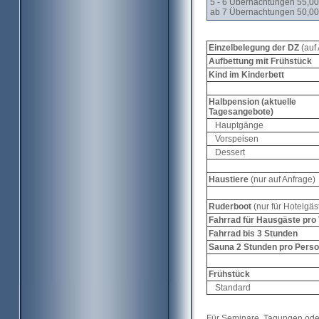
5 - 6 Übernachtungen 55,00
ab 7 Übernachtungen 50,00
Einzelbelegung der DZ
(auf
Aufbettung mit Frühstück
Kind im Kinderbett
Halbpension (aktuelle
Tagesangebote)
Hauptgänge
Vorspeisen
Dessert
Haustiere
(nur auf Anfrage)
Ruderboot
(nur für Hotelgäs
Fahrrad für Hausgäste pro
Fahrrad bis 3 Stunden
Sauna 2 Stunden pro Pers
Frühstück
Standard
Für Seminare, Tagungen oder