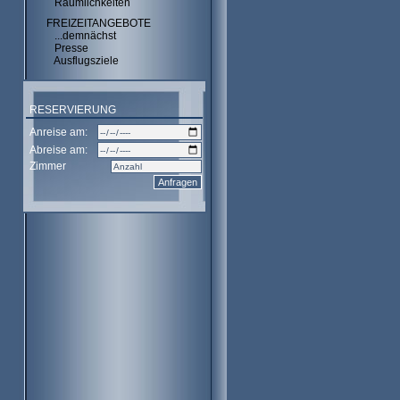
Räumlichkeiten
FREIZEITANGEBOTE
...demnächst
Presse
Ausflugsziele
RESERVIERUNG
Anreise am:
Abreise am:
Zimmer